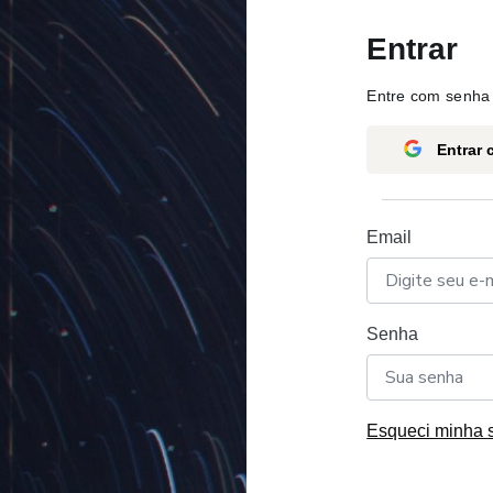
Entrar
Entre com senha 
Entrar
Email
Senha
Esqueci minha 