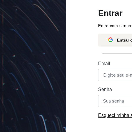
Entrar
Entre com senha 
Entrar
Email
Senha
Esqueci minha 