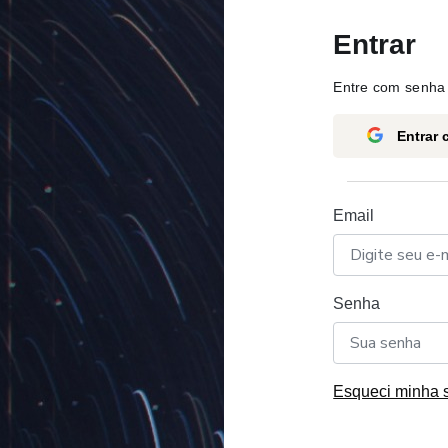
Entrar
Entre com senha 
Entrar
Email
Senha
Esqueci minha 