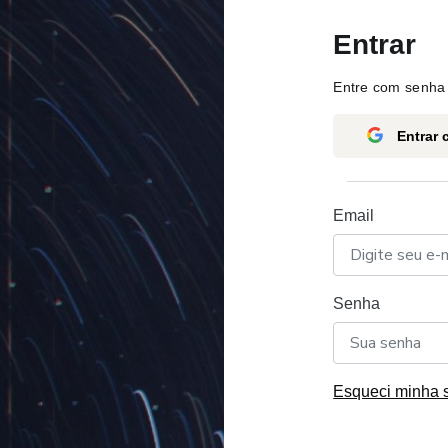
Entrar
Entre com senha 
Entrar
Email
Senha
Esqueci minha 