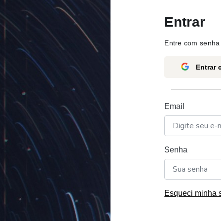
Entrar
Entre com senha 
Entrar
Email
Senha
Esqueci minha 