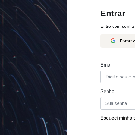
Entrar
Entre com senha 
Entrar
Email
Senha
Esqueci minha 