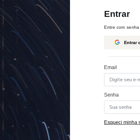
Entrar
Entre com senha 
Entrar
Email
Senha
Esqueci minha 