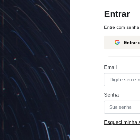
Entrar
Entre com senha 
Entrar
Email
Senha
Esqueci minha 