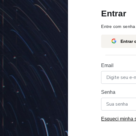
Entrar
Entre com senha 
Entrar
Email
Senha
Esqueci minha 