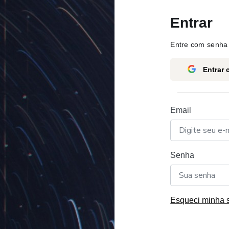
Entrar
Entre com senha 
Entrar
Email
Senha
Esqueci minha 