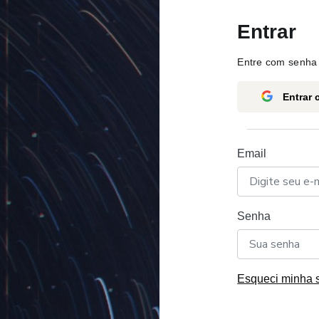
Entrar
Entre com senha 
Entrar
Email
Senha
Esqueci minha 