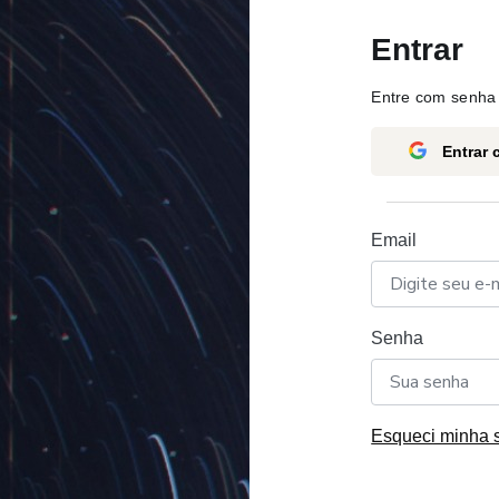
Entrar
Entre com senha 
Entrar
Email
Senha
Esqueci minha 