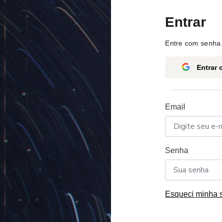
Entrar
Entre com senha 
Entrar
Email
Senha
Esqueci minha 