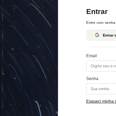
Entrar
Entre com senha 
Entrar
Email
Senha
Esqueci minha 