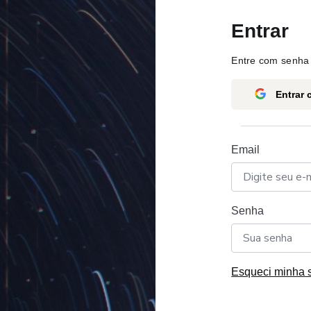
Entrar
Entre com senha 
Entrar
Email
Senha
Esqueci minha 