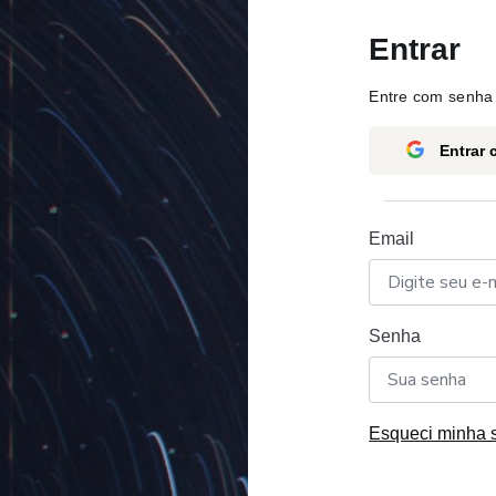
Entrar
Entre com senha 
Entrar
Email
Senha
Esqueci minha 